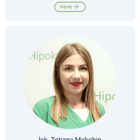
więcej
lek. Tetiana Makohin