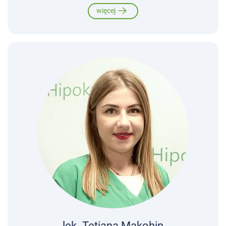
więcej
lek. Tetiana Makohin