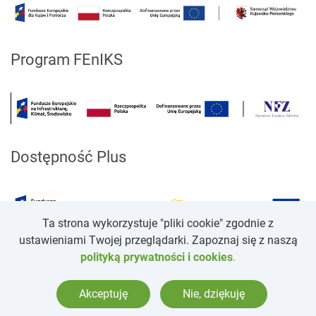
Program FEnIKS
Dostępność Plus
Ta strona wykorzystuje "pliki cookie" zgodnie z
ustawieniami Twojej przeglądarki. Zapoznaj się z naszą
polityką prywatności i cookies
.
Copyright ©
2026
Wszelkie prawa zasteżone.
Projekt i realizacja. Strony WCAG dla placówek medycznych
-
Akceptuję
Nie, dziękuję
itee.pl
.