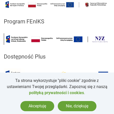
Program FEnIKS
Dostępność Plus
Ta strona wykorzystuje "pliki cookie" zgodnie z
ustawieniami Twojej przeglądarki. Zapoznaj się z naszą
polityką prywatności i cookies
.
Copyright ©
2026
Wszelkie prawa zasteżone.
Projekt i realizacja. Strony WCAG dla placówek medycznych
-
Akceptuję
Nie, dziękuję
itee.pl
.